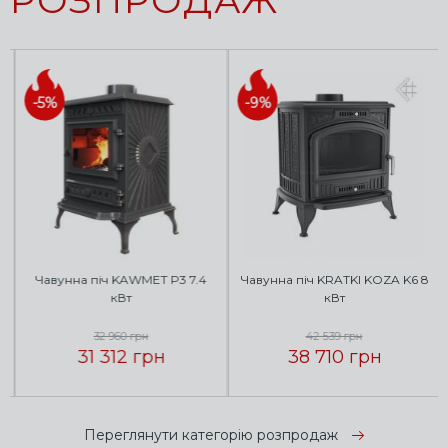
-5%
-9%
Чавунна піч KAWMET P3 7.4
Чавунна піч KRATKI KOZA K6 8
кВт
кВт
32 960 грн
42 539 грн
31 312 грн
38 710 грн
Переглянути категорію розпродаж