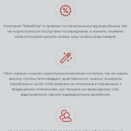
Компанія "KahelPlus" є прямим постачальником від виробника. Ми
не користуємося послугами посередників, а значить, можемо
запропонувати досить низьку ціну на весь ряд товарів.
Печі і каміни з кахлю користуються великим попитом, так як мають
високу ступінь тепловіддачі і довговічності; значно знижують
(приблизно на 30-40%) витрати на опалення в порівнянні з
традиційним опаленням, що працює на природному газі;
відрізняються гарним індивідуальним дизайном.