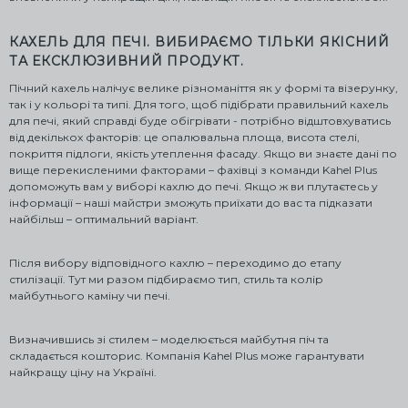
КАХЕЛЬ ДЛЯ ПЕЧІ. ВИБИРАЄМО ТІЛЬКИ ЯКІСНИЙ
ТА ЕКСКЛЮЗИВНИЙ ПРОДУКТ.
Пічний кахель налічує велике різноманіття як у формі та візерунку,
так і у кольорі та типі. Для того, щоб підібрати правильний кахель
для печі, який справді буде обігрівати - потрібно відштовхуватись
від декількох факторів: це опалювальна площа, висота стелі,
покриття підлоги, якість утеплення фасаду. Якщо ви знаєте дані по
вище перекисленими факторами – фахівці з команди Kahel Plus
допоможуть вам у виборі кахлю до печі. Якщо ж ви плутаєтесь у
інформації – наші майстри зможуть приїхати до вас та підказати
найбільш – оптимальний варіант.
Після вибору відповідного кахлю – переходимо до етапу
стилізації. Тут ми разом підбираємо тип, стиль та колір
майбутнього каміну чи печі.
Визначившись зі стилем – моделюється майбутня піч та
складається кошторис. Компанія Kahel Plus може гарантувати
найкращу ціну на Україні.