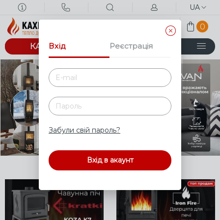
UA
0
Вхід
Реєстрація
КАТАЛОГ
Забули свій пароль?
Вхід в акаунт