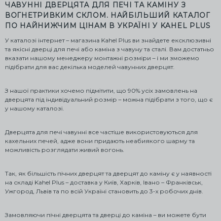
ЧАВУННІ ДВЕРЦЯТА ДЛЯ ПЕЧІ ТА КАМІНУ З
ВОГНЕТРИВКИМ СКЛОМ. НАЙБІЛЬШИЙ КАТАЛОГ
ПО НАЙНИЖЧИМ ЦІНАМ В УКРАЇНІ У KAHEL PLUS
У каталозі інтернет – магазина Kahel Plus ви знайдете ексклюзивні
та якісні дверці для печі або каміна з чавуну та сталі. Вам достатньо
вказати нашому менеджеру монтажні розміри – і ми зможемо
підібрати для вас декілька моделей чавунних дверцят.
З нашої практики хочемо підмітити, що 90% усіх замовлень на
дверцята під індивідуальний розмір – можна підібрати з того, що є
у нашому каталозі.
Дверцята для печі чавунні все частіше використовуються для
кахельних печей, адже вони придають неабиякого шарму та
можливість розглядати живий вогонь.
Так, як більшість пічних дверцят та дверцят до каміну є у наявності
на складі Kahel Plus – доставка у Київ, Харків, Івано – Франківськ,
Ужгород, Львів та по всій Україні становить до 3-х робочих днів.
Замовляючи пічні дверцята та дверці до каміна – ви можете бути