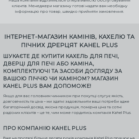
Наша компанія відрізняється оперативністю обслуговування
клієнтів. Менеджери магазину готові надати вам необхідну
інформацію про товар, швидко прийняти замовлення.
ІНТЕРНЕТ-МАГАЗИН КАМІНІВ, КАХЕЛЮ ТА
ПІЧНИХ ДРЕРЦЯТ KAHEL PLUS
ШУКАЄТЕ ДЕ КУПИТИ КАХЕЛЬ ДЛЯ ПЕЧІ,
ДВЕРЦІ ДЛЯ ПЕЧІ АБО КАМІНА,
КОМПЛЕКТУЮЧІ ТА ЗАСОБИ ДОГЛЯДУ ЗА
ВАШОЮ ПІЧЧЮ ЧИ КАМІНОМ? МАГАЗИН
KAHEL PLUS ВАМ ДОПОМОЖЕ!
Якщо для вас головним чинником при покупці слугує якість,
довговічність та ціна – ми здатні задовільнити ваші потреби адже
багаторічний досвід, якісна продукція, помірна ціна та сотні
радісних клієнтів – це те, чим може гордитись компанія Kahel Plus.
ПРО КОМПАНІЮ KAHEL PLUS
Вже на протязі більше десяти років компанія Kahel Plus працює на