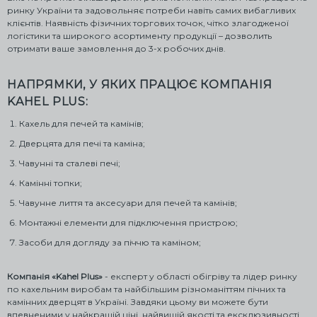
ринку України та задовольняє потреби навіть самих вибагливих
клієнтів. Наявність фізичних торгових точок, чітко злагодженої
логістики та широкого асортименту продукції – дозволить
отримати ваше замовлення до 3-х робочих днів.
НАПРЯМКИ, У ЯКИХ ПРАЦЮЄ КОМПАНІЯ
KAHEL PLUS:
Кахель для печей та камінів;
Дверцята для печі та каміна;
Чавунні та сталеві печі;
Камінні топки;
Чавунне лиття та аксесуари для печей та камінів;
Монтажні елементи для підключення пристрою;
Засоби для догляду за піччю та каміном;
Компанія «Kahel Plus»
- експерт у області обігріву та лідер ринку
по кахельним виробам та найбільшим різноманіттям пічних та
камінних дверцят в Україні. Завдяки цьому ви можете бути
впевненими у найкращій ціні, найвищій якості та ексклюзивності.