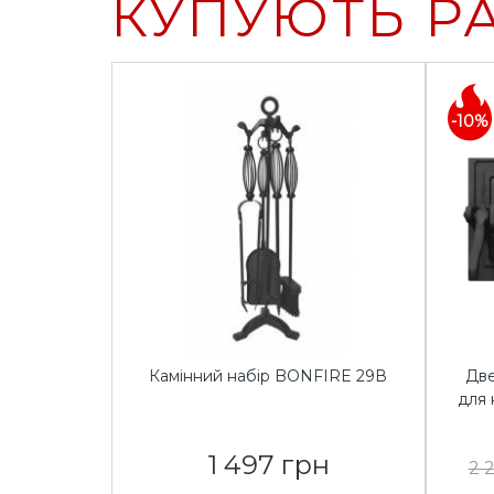
КУПУЮТЬ Р
-10%
Камінний набір BONFIRE 29В
Две
для 
1 497 грн
2 