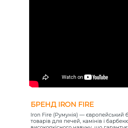
БРЕНД IRON FIRE
Iron Fire (Румунія) — європейськи
товарів для печей, камінів і барбек
високоякісного чавуну, що гарантує д