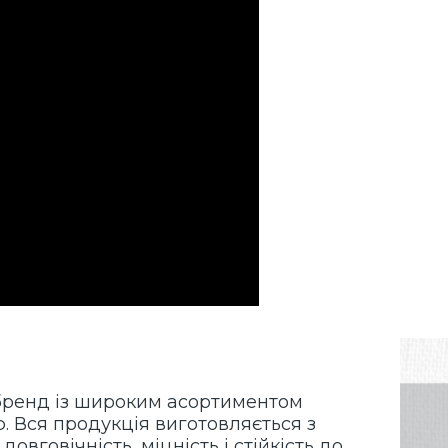
й бренд із широким асортиментом
ю. Вся продукція виготовляється з
овговічність, міцність і стійкість до