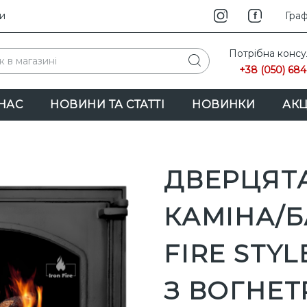
и
INS
Граф
Потрібна консу
+38 (050) 684
НАС
НОВИНИ ТА СТАТТІ
НОВИНКИ
АКЦ
ДВЕРЦЯТА
КАМІНА/Б
FIRE STYL
З ВОГНЕ