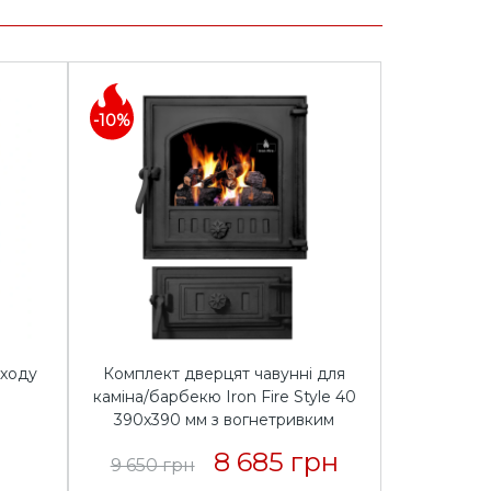
-10%
оходу
Комплект дверцят чавунні для
каміна/барбекю Iron Fire Style 40
390х390 мм з вогнетривким
склом Robax + піддувальна Style
8 685 грн
9 650 грн
50 315х165 мм