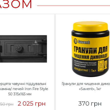
АЗОМ
рцята чавунні піддувальні
Гранули для чищення дим
каміна/ печей Iron Fire Style
«Savent», 1кг
50 315x165 мм
2 025 грн
370 грн
250 грн