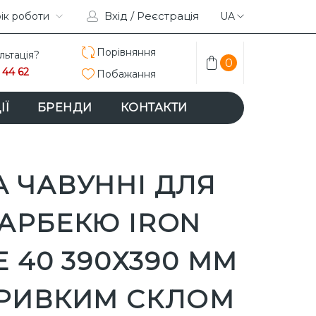
Вхід / Реєстрація
TAGRAM
ік роботи
FACEBOOK
UA
Порівняння
льтація?
0
 44 62
Побажання
ІЇ
БРЕНДИ
КОНТАКТИ
 ЧАВУННІ ДЛЯ
АРБЕКЮ IRON
E 40 390Х390 ММ
ТРИВКИМ СКЛОМ