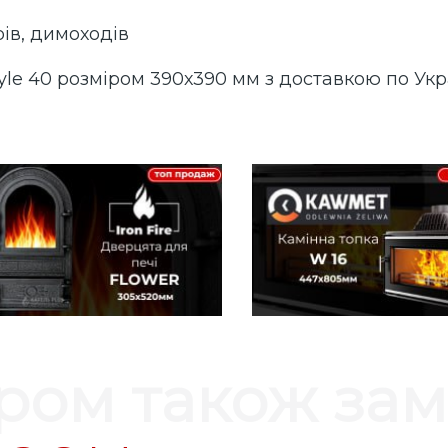
ів, димоходів
yle 40 розміром 390х390 мм з доставкою по Укр
аром також за