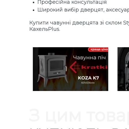
Професійна консультація
Широкий вибір дверцят, аксесуар
Купити чавунні дверцята зі склом St
КахельPlus.
З цим тов