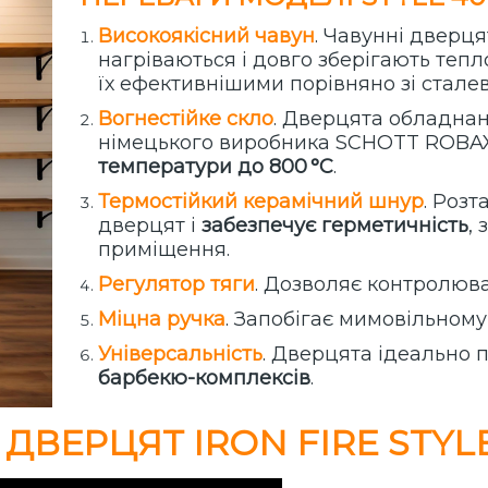
Високоякісний чавун
. Чавунні дверця
нагріваються і довго зберігають тепл
їх ефективнішими порівняно зі стале
Вогнестійке скло
. Дверцята обладна
німецького виробника SCHOTT ROB
температури до 800 °C
.
Термостійкий керамічний шнур
. Роз
дверцят і
забезпечує герметичність
,
приміщення.
Регулятор тяги
. Дозволяє контролюва
Міцна ручка
. Запобігає мимовільном
Універсальність
. Дверцята ідеально 
барбекю-комплексів
.
ДВЕРЦЯТ IRON FIRE STYL