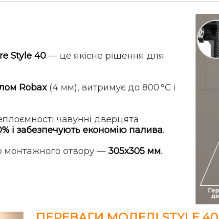
ire Style 40
— це якісне рішення для
лом Robax
(4 мм), витримує до 800 °C і
теплоємності чавунні дверцята
0% і забезпечують економію палива
.
ір монтажного отвору —
305х305 мм
.
ПЕРЕВАГИ МОДЕЛІ STYLE 40 В