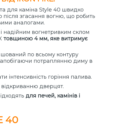
та для каміна Style 40 швидко
о після згасання вогню, що робить
вими аналогами.
ні надійним вогнетривким склом
AX
товщиною 4 мм, яке витримує
ташований по всьому контуру
 запобігаючи потраплянню диму в
ти інтенсивність горіння палива.
у відкриванню дверцят.
підходять
для печей, камінів і
E 40