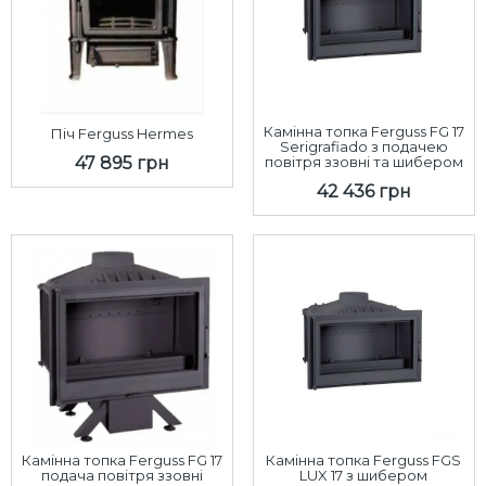
Камінна топка Ferguss FG 17
Піч Ferguss Hermes
Serigrafiado з подачею
47 895 грн
повітря ззовні та шибером
42 436 грн
Камінна топка Ferguss FG 17
Камінна топка Ferguss FGS
подача повітря ззовні
LUX 17 з шибером