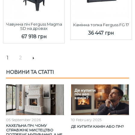
Чавунна піч Ferguss Magma
Камінна топка Ferguss FG 17
SD на дровах
36 447 грн
67 918 грн
1
2
НОВИНИ ТА СТАТТІ
05
September
2026
10
February
2025
КАХЕЛЬНА ПІЧ: ЧОМУ
ДЕ КУПИТИ КАМІН АБО ПІЧ?
СПРАВЖНЄ МИСТЕЦТВО
ПОТРЕБУЄ МУРУВАННЯ, А НЕ