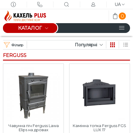
UA
0
КАТАЛОГ
Популярні
Фільтр
FERGUSS
Чавунна піч Ferguss Lawa
Камінна топка Ferguss FGS
Elips на дровах
LUX 17