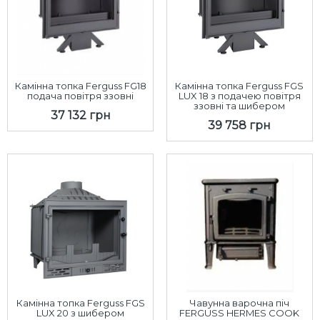
Камінна топка Ferguss FG18
Камінна топка Ferguss FGS
подача повітря ззовні
LUX 18 з подачею повітря
ззовні та шибером
37 132 грн
39 758 грн
Камінна топка Ferguss FGS
Чавунна варочна піч
LUX 20 з шибером
FERGUSS HERMES COOK