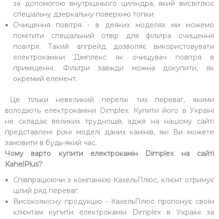
за допомогою внутрішнього циліндра, який висвітлює
спеціальну дзеркальну поверхню топки;
Очищення повітря - в деяких моделях ми можемо
помітити спеціальний отвір для фільтра очищення
повітря. Такий апгрейд дозволяє використовувати
електрокаміни Дімплекс як очищувач повітря в
приміщенні. Фільтри завжди можна докупити, як
окремий елемент.
Це тільки невеликий перелік тих переваг, якими
володіють електрокаміни Dimplex. Купити його в Україні
не складає великих труднощів, адже на нашому сайті
представлені різні моделі даних камінів, які Ви можете
замовити в будь-який час.
Чому варто купити електрокамін Dimplex на сайті
KahelPlus?
Співпрацюючи з компанією КахельПлюс, клієнт отримує
цілий ряд переваг:
Високоякісну продукцію - КахельПлюс пропонує своїм
клієнтам купити електрокамін Dimplex в Україні за