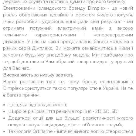
державних служб та постійно думати про його безпеку.
Електрокаміни ірландського бренду Dimplex - це новий
рівень обігріваючих девайсів з ефектом живого полум'я.
Роки розробки і удосконалення дали свій результат - ми
отримали потужний електричний камін з високо
технічними характеристиками і неперевершеним
дизайном. У нас на сайті представлено багато моделей з
різних серій Дімплекс. Ви можете ознайомитись з ними і
замовити будь-яку вподобану модель. Ми подбаємо про
те, щоб доставити Вам обраний товар швидко і у зручний
для Вас час.
Висока якість за низьку вартість
Варто розповісти про те, чому бренд електрокамінів
Dimplex користується такою популярністю в Україні. На те
є багато причин:
Ціна, яка відповідає якості;
Широке різноманіття режимів горіння - 2D, 3D, 5D;
Додаткові опції для ще більшої реалістичності живого
полум'я - візуалізація диму, ефект об'ємного полум'я;
Технологія Ortiflame - імітація живого вогню створюється