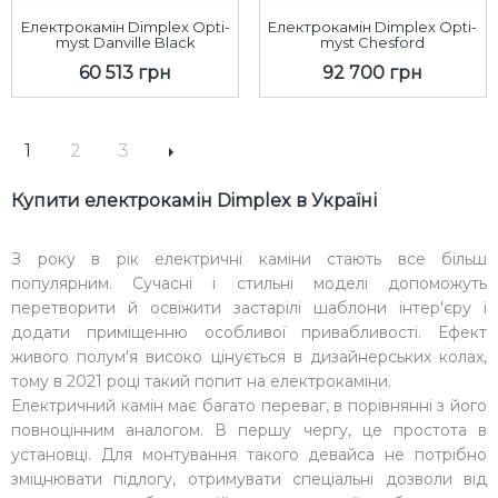
Електрокамін Dimplex Opti-
Електрокамін Dimplex Opti-
myst Danville Black
myst Chesford
60 513 грн
92 700 грн
1
2
3
Купити електрокамін Dimplex в Україні
З року в рік електричні каміни стають все більш
популярним. Сучасні і стильні моделі допоможуть
перетворити й освіжити застарілі шаблони інтер'єру і
додати приміщенню особливої ​​привабливості. Ефект
живого полум'я високо цінується в дизайнерських колах,
тому в 2021 році такий попит на електрокаміни.
Електричний камін має багато переваг, в порівнянні з його
повноцінним аналогом. В першу чергу, це простота в
установці. Для монтування такого девайса не потрібно
зміцнювати підлогу, отримувати спеціальні дозволи від