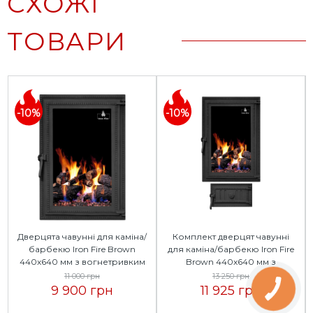
СХОЖІ
ТОВАРИ
-10%
-10%
Дверцята чавунні для каміна/
Комплект дверцят чавунні
барбекю Iron Fire Brown
для каміна/барбекю Iron Fire
440x640 мм з вогнетривким
Brown 440x640 мм з
склом Robax
вогнетривким склом Robax +
11 000 грн
13 250 грн
піддувальна Style 35 315х180 мм
9 900 грн
11 925 грн