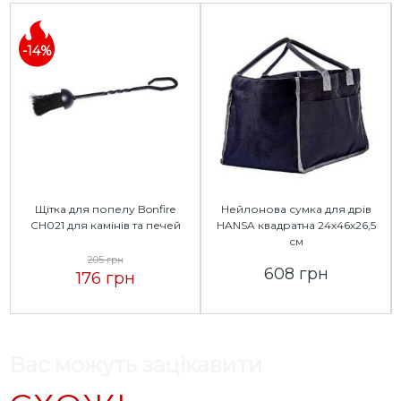
-14%
Щітка для попелу Bonfire
Нейлонова сумка для дрів
СН021 для камінів та печей
HANSA квадратна 24х46х26,5
см
205 грн
608 грн
176 грн
Вас можуть зацікавити