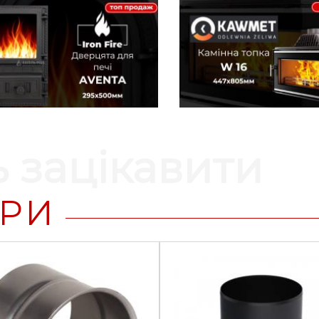
 зацікавити
АРИ