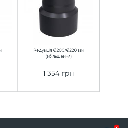
м
Редукція Ø200/Ø220 мм
Редук
(збільшення)
1 354 грн
1