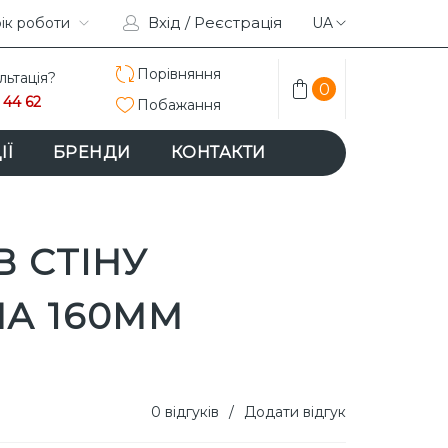
Вхід / Реєстрація
TAGRAM
ік роботи
FACEBOOK
UA
Порівняння
льтація?
0
 44 62
Побажання
ІЇ
БРЕНДИ
КОНТАКТИ
В СТІНУ
НА 160MM
0 відгуків
/
Додати відгук