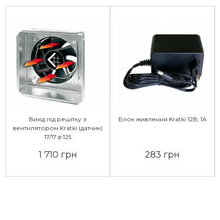
Вихід під решітку з
Блок живлення Kratki 12В; 1A
вентилятором Kratki (датчик)
17/17 ø 125
1 710 грн
283 грн