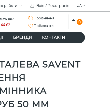
Вхід / Реєстрація
TAGRAM
ік роботи
FACEBOOK
UA
Порівняння
льтація?
0
 44 62
Побажання
ІЇ
БРЕНДИ
КОНТАКТИ
ТАЛЕВА SAVENT
ЕННЯ
МІННИКА
РУБ 50 ММ