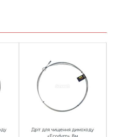
оду
Дріт для чищення димоходу
Щітка м
«Ecodym», 8м
чищенн