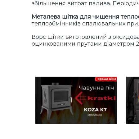
збільшення витрат палива. Періоди
Металева щітка для чищення теплоо
теплообмінників опалювальних прил
Ворс щітки виготовлений з оксидов
оцинкованими прутами діаметром 2,8