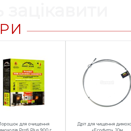
 зацікавити
АРИ
Порошок для очищення
Дріт для чищення димох
имоходів Profi Plus 900 г
«Ecodym», 10м