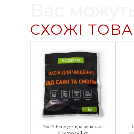
Вас можуть
СХОЖІ ТОВ
Засіб Ecodym для чищення
димоходу 1 кг
д