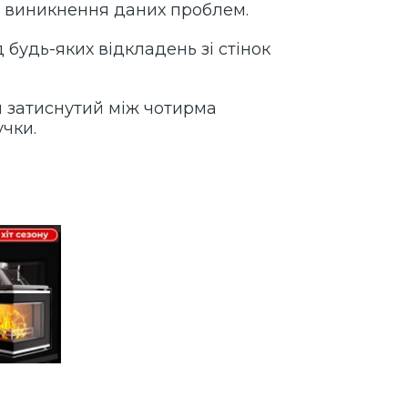
и виникнення даних проблем.
 будь-яких відкладень зі стінок
й затиснутий між чотирма
чки.