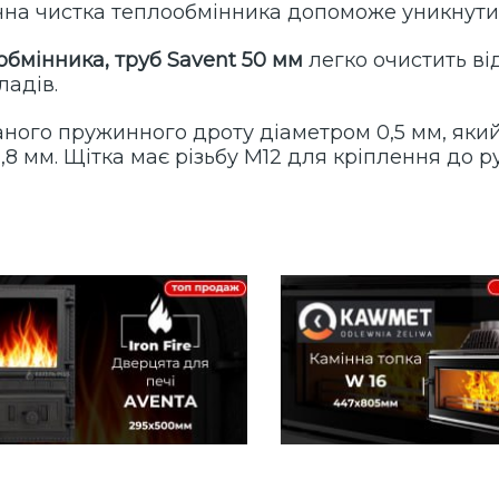
чна чистка теплообмінника допоможе уникнут
бмінника, труб Savent 50 мм
легко очистить від
адів.
аного пружинного дроту діаметром 0,5 мм, яки
 мм. Щітка має різьбу М12 для кріплення до ру