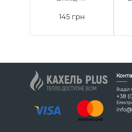
145 грн
Конта
Відділ 
+38 (
Електр
info@