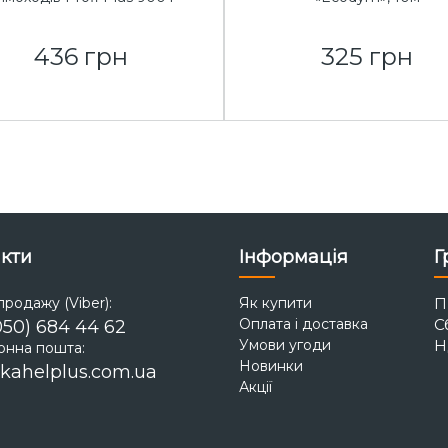
436 грн
325 грн
кти
Інформація
Г
продажу (Viber):
Як купити
Пн
Оплата і доставка
Сб
050) 684 44 62
Умови угоди
Н
онна пошта:
Новинки
kahelplus.com.ua
Акції