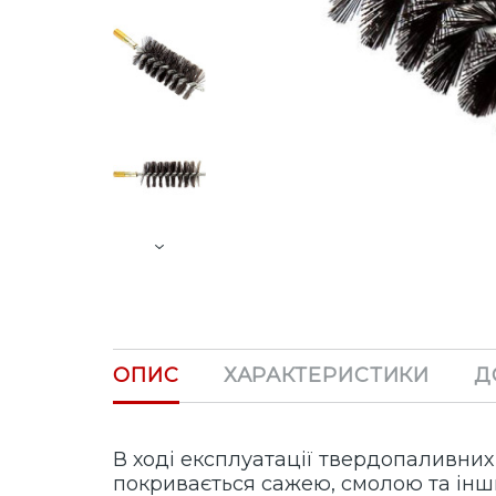
Next
ОПИС
ХАРАКТЕРИСТИКИ
Д
В ході експлуатації твердопаливних 
покривається сажею, смолою та ін