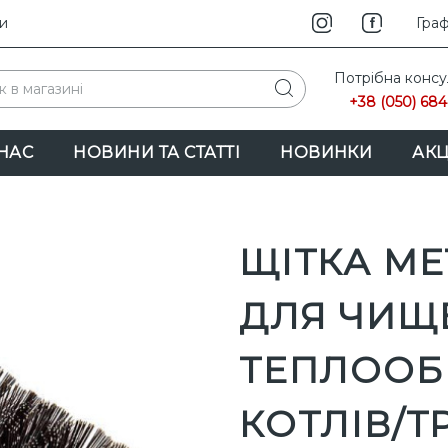
и
INS
Граф
Потрібна консу
+38 (050) 684
НАС
НОВИНИ ТА СТАТТІ
НОВИНКИ
АКЦ
ЩІТКА МЕ
ДЛЯ ЧИЩ
ТЕПЛООБ
КОТЛІВ/Т