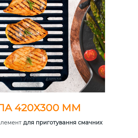
ЛА 420Х300 ММ
 елемент
для приготування смачних