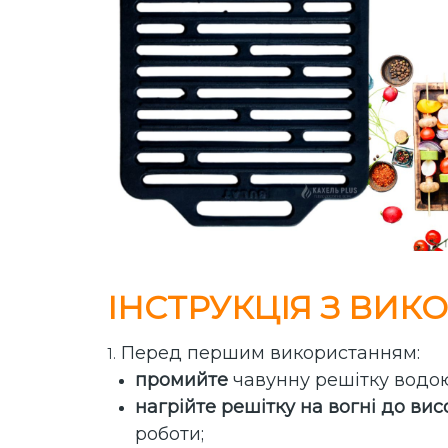
ІНСТРУКЦІЯ З ВИ
Перед першим використанням:
1.
промийте
чавунну решітку водо
нагрійте решітку на вогні до ви
роботи;