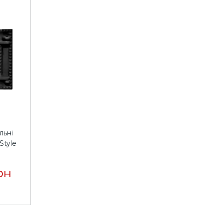
льні
Style
рн