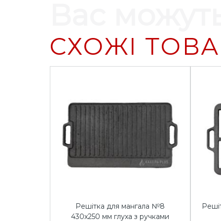
Вас можуть
СХОЖІ ТОВ
Решітка для мангала №8
Реші
430х250 мм глуха з ручками