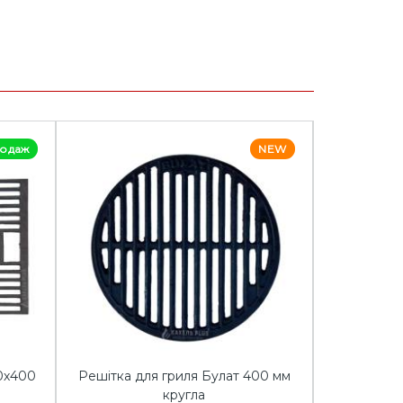
родаж
NEW
0х400
Решітка для гриля Булат 400 мм
Решітка д
кругла