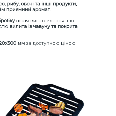
, рибу, овочі та інші продукти,
и їм приємний аромат
.
бробку
після виготовлення, що
істю
вилита із чавуну та покрита
20х300 мм
за доступною ціною