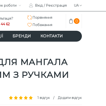
Вхід / Реєстрація
TAGRAM
ік роботи
FACEBOOK
UA
Порівняння
льтація?
0
 44 62
Побажання
ІЇ
БРЕНДИ
КОНТАКТИ
ДЛЯ МАНГАЛА
ММ З РУЧКАМИ
1 відгук
/
Додати відгук