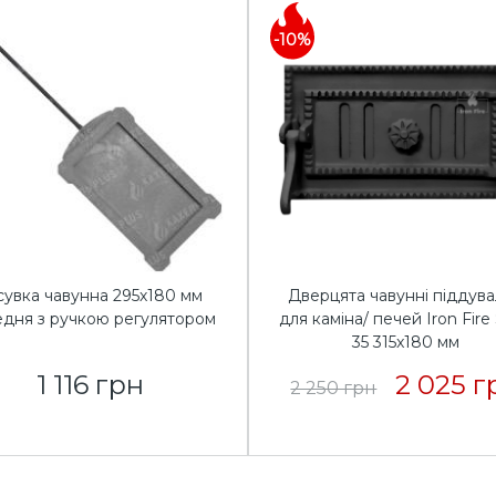
-10%
сувка чавунна 295х180 мм
Дверцята чавунні піддува
едня з ручкою регулятором
для каміна/ печей Iron Fire 
35 315x180 мм
1 116 грн
2 025 г
2 250 грн