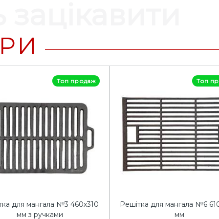
 зацікавити
АРИ
Топ продаж
Топ п
тка для мангала №3 460х310
Решітка для мангала №6 61
мм з ручками
мм