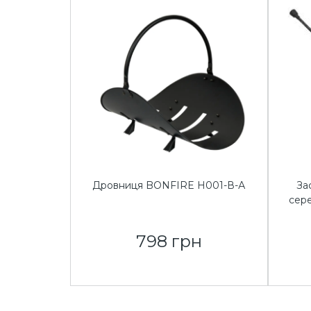
Дровниця BONFIRE Н001-В-А
За
сер
798 грн