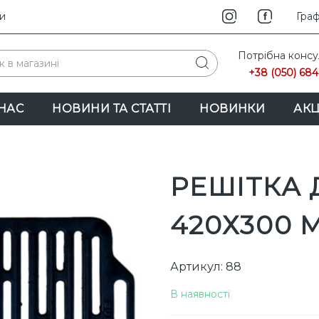
и
INS
Граф
Потрібна консу
+38 (050) 684
НАС
НОВИНИ ТА СТАТТІ
НОВИНКИ
АКЦ
РЕШІТКА 
420Х300 
Артикул: 88
В наявності