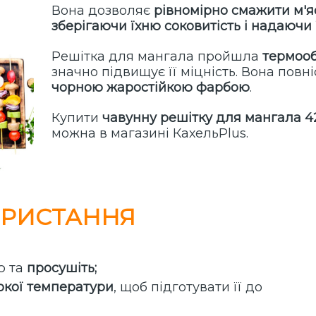
Вона дозволяє
рівномірно смажити м'ясо
зберігаючи їхню соковитість і надаюч
Решітка для мангала пройшла
термоо
значно підвищує її міцність.
Вона повн
чорною
жаростійкою
фарбою
.
Купити
чавунну решітку для мангала
4
можна в магазині КахельPlus.
КОРИСТАННЯ
ю та
просушіть;
сокої температури
, щоб підготувати її до