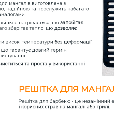
 для мангалів виготовлена з
ою, надійною та
прослужить набагато
аналогами.
повільно нагрівається, що
запобігає
овго зберігає тепло, що
дозволяє
ти високі температури
без деформації
.
, що гарантує довгий термін
ристуванні.
чиститься та проста у використанні
.
РЕШІТКА ДЛЯ МАНГА
Решітка для барбекю - це незамінний
і корисних страв на мангалі або грилі
.