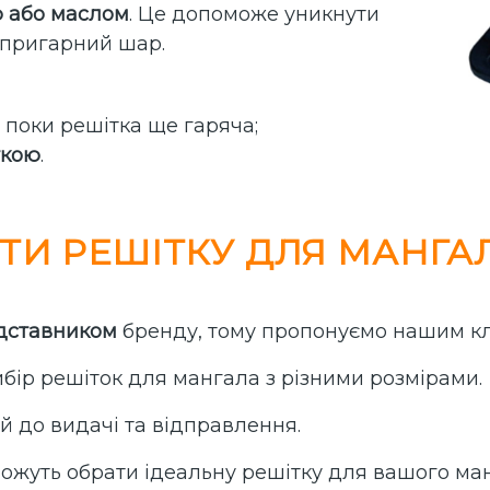
ю або маслом
. Це допоможе уникнути
ипригарний шар.
поки решітка ще гаряча;
ткою
.
ТИ РЕШІТКУ ДЛЯ МАНГАЛ
дставником
бренду, тому пропонуємо нашим кл
ибір решіток для мангала з різними розмірами.
ий до видачі та відправлення.
можуть обрати ідеальну решітку для вашого ма