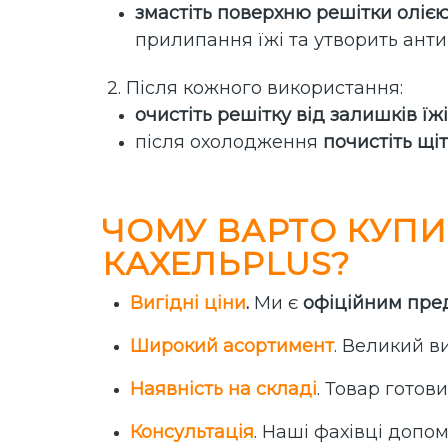
змастіть поверхню решітки оліє
прилипання їжі та утворить ант
2. Після кожного використання:
очистіть решітку від залишків їжі
після охолодження
почистіть щі
ЧОМУ ВАРТО КУПИ
КАХЕЛЬPLUS?
Вигідні ціни
.
Ми є
офіційним пре
Широкий асортимент
. Великий в
Наявність на складі
. Товар готов
Консультація
. Наші фахівці допо