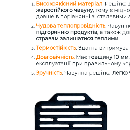
Високоякісний матеріал
. Решітка
жаростійкого чавуну
, тому є міцн
довше
в порівнянні зі сталевими 
Чудова теплопровідність
. Чавун 
підгорянню продуктів
, а також д
стравам залишатися теплими
.
Термостійкість
. Здатна витримува
Довговічність.
Має
товщину 10 мм
експлуатації при правильному ко
Зручність
. Чавунна решітка
легко 