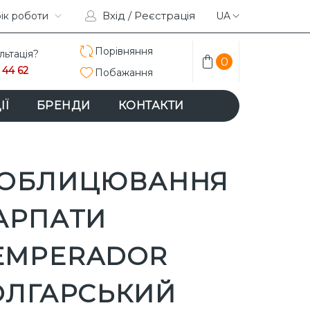
Вхід / Реєстрація
TAGRAM
ік роботи
FACEBOOK
UA
Порівняння
льтація?
0
 44 62
Побажання
ІЇ
БРЕНДИ
КОНТАКТИ
 ОБЛИЦЮВАННЯ
АРПАТИ
EMPERADOR
ОЛГАРСЬКИЙ