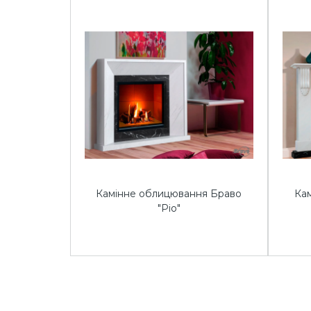
Камінне облицювання Браво
Ка
"Ріо"