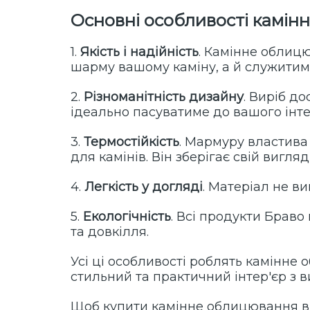
Основні особливості камін
1.
Якість і надійність
. Камінне облицю
шарму вашому каміну, а й служитиме
2.
Різноманітність дизайну
. Виріб д
ідеально пасуватиме до вашого інте
3.
Термостійкість
. Мармуру властива
для камінів. Він зберігає свій вигляд
4.
Легкість у догляді
. Матеріал не в
5.
Екологічність
. Всі продукти Браво
та довкілля.
Усі ці особливості роблять камінне
стильний та практичний інтер'єр з в
Щоб купити камінне облицювання в У