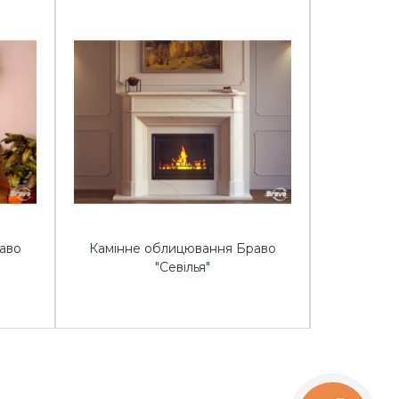
аво
Камінне облицювання Браво
Камінне
"Севілья"