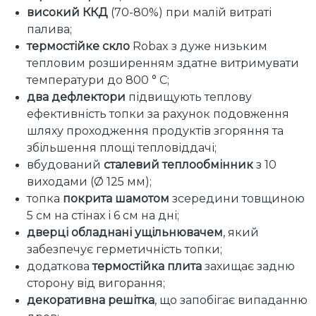
високий ККД
(70-80%) при малій витраті
палива;
термостійке скло
Robax з дуже низьким
тепловим розширенням здатне витримувати
температури до 800 ° C;
два дефлектори
підвищують теплову
ефективність топки за рахунок подовження
шляху проходження продуктів згоряння та
збільшення площі тепловіддачі;
вбудований
сталевий теплообмінник
з 10
виходами (Ø 125 мм);
топка
покрита шамотом
зсередини товщиною
5 см на стінах і 6 см на дні;
дверці обладнані ущільнювачем
, який
забезпечує герметичність топки;
додаткова
термостійка плита
захищає задню
сторону від вигорання;
декоративна решітка
, що запобігає випаданню