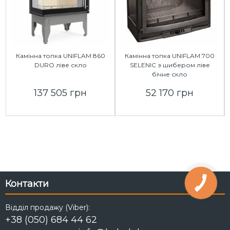
Камінна топка UNIFLAM 860
Камінна топка UNIFLAM 700
DURO ліве скло
SELENIC з шибером ліве
бічне скло
137 505 грн
52 170 грн
Контакти
Відділ продажу (Viber):
+38 (050) 684 44 62