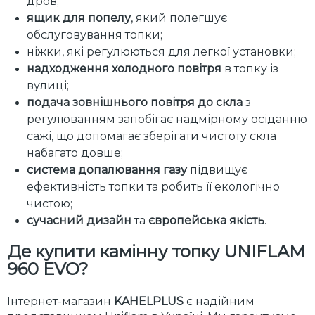
дров;
ящик для попелу
, який полегшує
обслуговування топки;
ніжки, які регулюються для легкої установки;
надходження холодного повітря
в топку із
вулиці;
подача зовнішнього повітря до скла
з
регулюванням запобігає надмірному осіданню
сажі, що допомагає зберігати чистоту скла
набагато довше;
система допалювання газу
підвищує
ефективність топки та робить її екологічно
чистою;
сучасний дизайн
та
європейська якість
.
Де купити камінну топку UNIFLAM
960 EVO
?
Інтернет-магазин
KAHELPLUS
є надійним