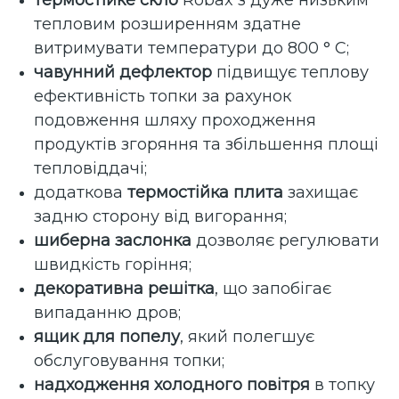
термостійке скло
Robax з дуже низьким
тепловим розширенням здатне
витримувати температури до 800 ° C;
чавунний дефлектор
підвищує теплову
ефективність топки за рахунок
подовження шляху проходження
продуктів згоряння та збільшення площі
тепловіддачі;
додаткова
термостійка плита
захищає
задню сторону від вигорання;
шиберна заслонка
дозволяє регулювати
швидкість горіння;
декоративна решітка
, що запобігає
випаданню дров;
ящик для попелу
, який полегшує
обслуговування топки;
надходження холодного повітря
в топку