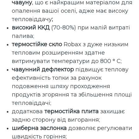
чавуну
, що є найкращим матеріалом для
опалення вашої оселі, адже має високу
тепловіддачу
;
високий ККД
(70-80%) при малій витраті
палива;
термостійке скло
Robax з дуже низьким
тепловим розширенням здатне
витримувати температури до 800 ° C;
чавунний дефлектор
підвищує теплову
ефективність топки за рахунок
подовження шляху проходження
продуктів згоряння та збільшення площі
тепловіддачі;
додаткова
термостійка плита
захищає
задню сторону від вигорання;
шиберна заслонка
дозволяє регулювати
швидкість горіння;