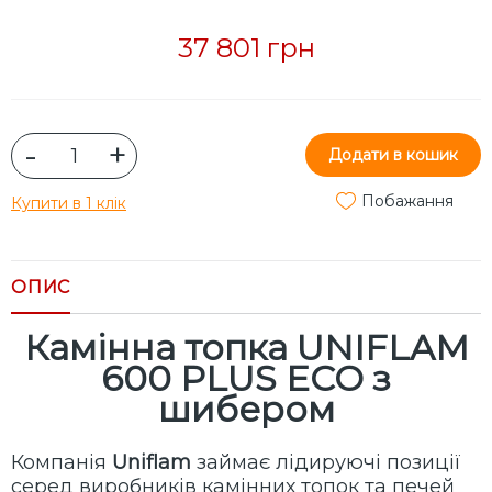
37 801 грн
-
+
Додати в кошик
Побажання
Купити в 1 клік
ОПИС
Камінна топка UNIFLAM
600 PLUS ECO з
шибером
Компанія
Uniflam
займає лідируючі позиції
серед виробників камінних топок та печей