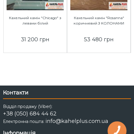
Кахельний камін "Chicago" з
Кахельний камін "Rosanna"
левами білий
коричневий З КОЛОНАМИ
31 200 грн
53 480 грн
Контакти
Відділ продажу (Viber):
+38 (050) 684 44 62
info@kahelplus.com.ua
Електронна пошта:
Інформація