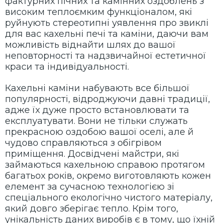
фактурних пічних та камінних оздоблень з
високим теплоємким функціоналом, які
руйнують стереотипні уявлення про звиклі
для вас кахельні печі та каміни, даючи вам
можливість віднайти шлях до вашої
неповторності та надзвичайної естетичної
краси та індивідуальності.
Кахельні каміни набувають все більшої
популярності, відроджуючи давні традиції,
адже їх дуже просто встановлювати та
експлуатувати. Вони не тільки служать
прекрасною оздобою вашої оселі, але й
чудово справляються з обігрівом
приміщення. Досвідчені майстри, які
займаються кахельною справою протягом
багатьох років, окремо виготовляють кожен
елемент за сучасною технологією зі
спеціального екологічно чистого матеріалу,
який довго зберігає тепло. Крім того,
унікальність даних виробів є в тому, що їхній