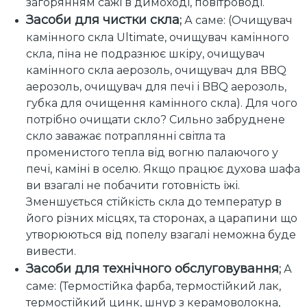
загорянням сажі в димоході, повітроводі.
Засоби для чистки скла
;
А саме: (Очищувач
камінного скла Ultimate, очищувач камінного
скла, піна не подразнює шкіру, очищувач
камінного скла аерозоль, очищувач для BBQ
аерозоль, очищувач для печі і BBQ аерозоль,
губка для очищення камінного скла). Для чого
потрібно очищати скло? Сильно забруднене
скло заважає потраплянні світла та
променистого тепла від вогню палаючого у
печі, каміні в оселю. Якщо працює духова шафа
ви взагалі не побачити готовність їжі.
Зменшується стійкість скла до температур в
його різних місцях, та сторонах, а царапини що
утворюються від попелу взагалі неможна буде
вивести.
Засоби для технічного обслуговування
;
А
саме: (Термостійка фарба, термостійкий лак,
термостійкий цинк, шнур з керамоволокна,