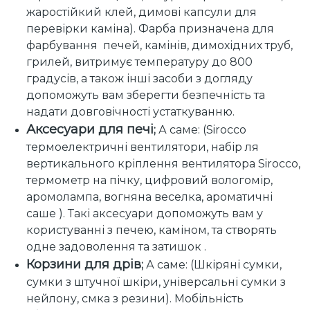
жаростійкий клей, димові капсули для
перевірки каміна). Фарба призначена для
фарбування печей, камінів, димохідних труб,
грилей, витримує температуру до 800
градусів, а також інші засоби з догляду
допоможуть вам зберегти безпечність та
надати довговічності устаткуванню.
Аксесуари для печі
;
А саме: (Sirocco
термоелектричні вентилятори, набір ля
вертикального кріплення вентилятора Sirocco,
термометр на пічку, цифровий вологомір,
аромолампа, вогняна веселка, ароматичні
саше ). Такі аксесуари допоможуть вам у
користуванні з печею, каміном, та створять
одне задоволення та затишок .
Корзини для дрів
;
А саме: (Шкіряні сумки,
сумки з штучної шкіри, універсальні сумки з
нейлону, смка з резини). Мобільність