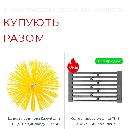
З цим товаром також замовляють
КУПУЮТЬ
РАЗОМ
Топ продаж
-26%
Щітка пластикова Savent для
Колосникова решітка РК-3
чищення димоходу 150 мм
300x205 мм посилена