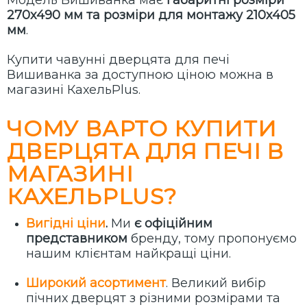
Модель Вишиванка має
габаритні розміри
270х490 мм
та розміри для монтажу
210х405
мм
.
Купити чавунні дверцята для печі
Вишиванка
за доступною ціною можна
в
магазині КахельPlus.
ЧОМУ ВАРТО КУПИТИ
ДВЕРЦЯТА ДЛЯ ПЕЧІ В
МАГАЗИНІ
КАХЕЛЬPLUS?
Вигідні ціни
.
Ми
є офіційним
представником
бренду, тому пропонуємо
нашим клієнтам найкращі ціни.
Широкий асортимент
. Великий вибір
пічних дверцят з різними розмірами та