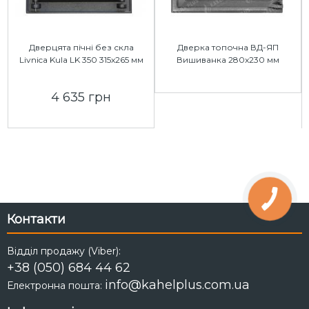
Дверцята пічні без скла
Дверка топочна ВД-ЯП
Livnica Kula LK 350 315x265 мм
Вишиванка 280x230 мм
4 635 грн
Контакти
Відділ продажу (Viber):
+38 (050) 684 44 62
info@kahelplus.com.ua
Електронна пошта: