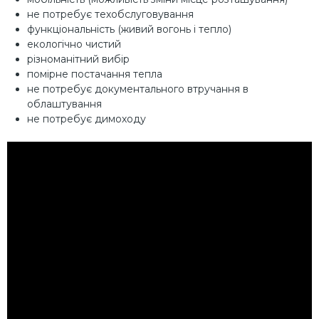
не потребує техобслуговування
функціональність (живий вогонь і тепло)
екологічно чистий
різноманітний вибір
помірне постачання тепла
не потребує документального втручання в
облаштування
не потребує димоходу