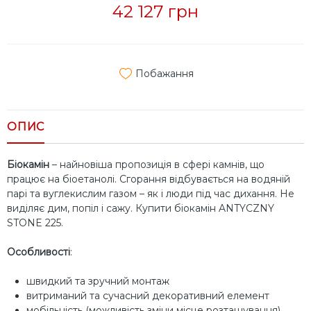
42 127 грн
Побажання
ОПИС
Біокамін
– найновіша пропозиція в сфері камнів, що
працює на біоетанолі. Сгорання відбувається на водяній
парі та вуглекислим газом – як і люди під час дихання. Не
виділяє дим, попіл і сажу. Купити біокамін
ANTYCZNY
STONE 225
.
Особливості
:
швидкий та зручний монтаж
витриманий та сучасний декоративний елемент
мобільність (можливість зміни місце розташування)