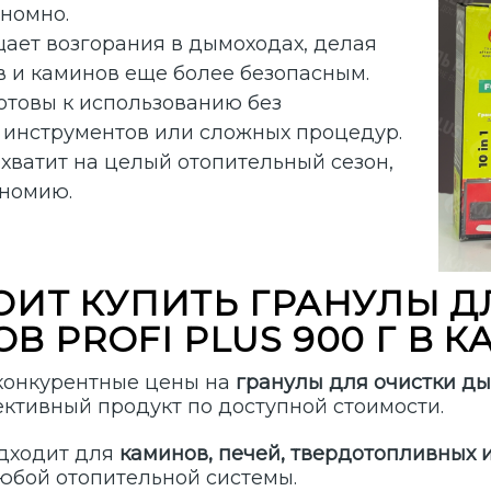
ономно.
ет возгорания в дымоходах, делая
в и каминов еще более безопасным.
отовы к использованию без
 инструментов или сложных процедур.
хватит на целый отопительный сезон,
ономию.
ОИТ КУПИТЬ ГРАНУЛЫ Д
 PROFI PLUS 900 Г В К
конкурентные цены на
гранулы для очистки д
ективный продукт по доступной стоимости.
одходит для
каминов, печей, твердотопливных 
бой отопительной системы.