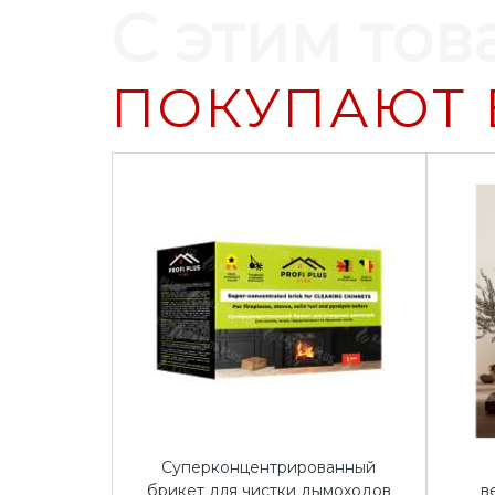
С этим тов
ПОКУПАЮТ 
Суперконцентрированный
брикет для чистки дымоходов
в