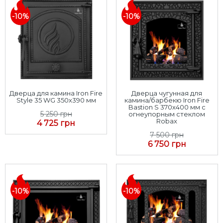
-10%
-10%
Дверца для камина Iron Fire
Дверца чугунная для
Style 35 WG 350х390 мм
камина/барбекю Iron Fire
Bastion S 370х400 мм с
5 250 грн
огнеупорным стеклом
Robax
4 725 грн
7 500 грн
6 750 грн
-10%
-10%