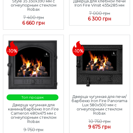
Style 35 350х390 мм с
Дверца для хлебной печи
огнеупорным стеклом
Iron Fire Vinsit 455х285 мм
Robax
7 000 грн
7 400 грн
6 300 грн
6 660 грн
-10%
-10%
Дверца чугунная для печи/
Топ продаж
барбекю Iron Fire Panorama
Дверца чугунная для
Lux 580х500 мм с
камина/барбекю Iron Fire
огнеупорным стеклом
Cameron 480х475 мм с
Robax
огнеупорным стеклом
10 750 грн
Robax
9 675 грн
9 750 грн