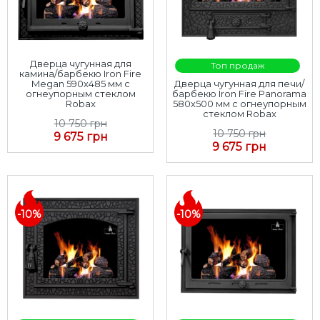
Дверца чугунная для
Топ продаж
камина/барбекю Iron Fire
Megan 590х485 мм с
Дверца чугунная для печи/
огнеупорным стеклом
барбекю Iron Fire Panorama
Robax
580х500 мм с огнеупорным
стеклом Robax
10 750 грн
10 750 грн
9 675 грн
9 675 грн
-10%
-10%