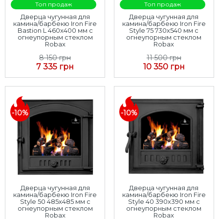
Топ продаж
Топ продаж
Дверца чугунная для
Дверца чугунная для
камина/барбекю Iron Fire
камина/барбекю Iron Fire
Bastion L 460x400 мм с
Style 75 730х540 мм с
огнеупорным стеклом
огнеупорным стеклом
Robax
Robax
8 150 грн
11 500 грн
7 335 грн
10 350 грн
-10%
-10%
Дверца чугунная для
Дверца чугунная для
камина/барбекю Iron Fire
камина/барбекю Iron Fire
Style 50 485х485 мм с
Style 40 390х390 мм с
огнеупорным стеклом
огнеупорным стеклом
Robax
Robax