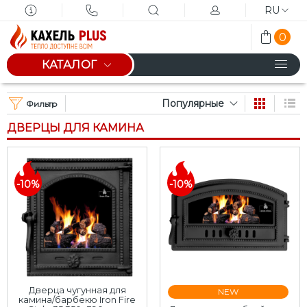
RU
0
КАТАЛОГ
Популярные
Фильтр
ДВЕРЦЫ ДЛЯ КАМИНА
-10%
-10%
Дверца чугунная для
NEW
камина/барбекю Iron Fire