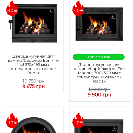
-10%
-10%
Дверца чугунная для
Топ продаж
камина/барбекю Iron Fire
Neil 575x495 мм с
Дверца чугунная для
огнеупорным стеклом
камина/барбекю Iron Fire
Robax
Magnus 700x500 мм с
огнеупорным стеклом
10 750 грн
Robax
9 675 грн
11 000 грн
9 900 грн
-10%
-10%