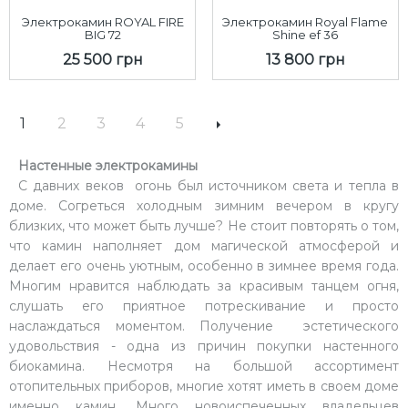
Электрокамин ROYAL FIRE
Электрокамин Royal Flame
BIG 72
Shine ef 36
25 500 грн
13 800 грн
1
2
3
4
5
Настенные электрокамины
С давних веков огонь был источником света и тепла в
доме. Согреться холодным зимним вечером в кругу
близких, что может быть лучше? Не стоит повторять о том,
что камин наполняет дом магической атмосферой и
делает его очень уютным, особенно в зимнее время года.
Многим нравится наблюдать за красивым танцем огня,
слушать его приятное потрескивание и просто
наслаждаться моментом. Получение эстетического
удовольствия - одна из причин покупки настенного
биокамина. Несмотря на большой ассортимент
отопительных приборов, многие хотят иметь в своем доме
именно камин. Много новоиспеченных владельцев