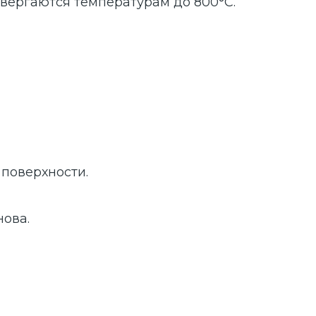
вергаются температурам до 800°C.
поверхности.
нова.