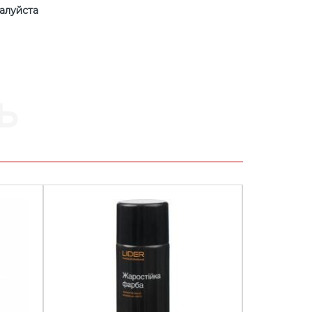
алуйста
ь