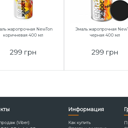
аль жаропрочная NewTon
Эмаль жаропрочная New
коричневая 400 мл
черная 400 мл
299 грн
299 грн
акты
Информация
Г
родаж (Viber):
Как купить
Пн