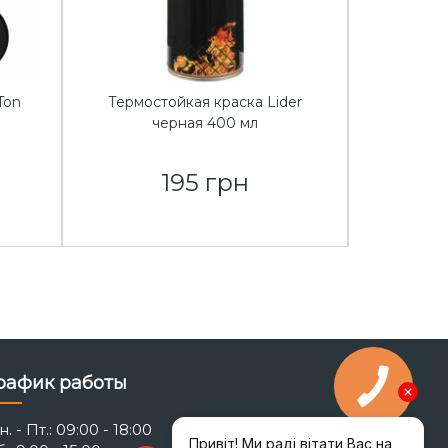
Ton
Термостойкая краска Lider
SIROCCO 
черная 400 мл
вентиля
195 грн
8
рафик работы
. - Пт.: 09:00 - 18:00