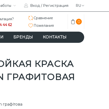
Вход / Регистрация
RAM
работы
ACEBOOK
RU
Сравнение
ьтация?
0
4 44 62
Пожелания
ИИ
БРЕНДЫ
КОНТАКТЫ
ОЙКАЯ КРАСКА
N ГРАФИТОВАЯ
n графітова