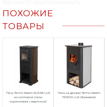
Вас могут заинтересовать
ПОХОЖИЕ
ТОВАРЫ
Печь Termo Sistem KLASIK LUX
Печь на дровах Termo Sistem
из котловой стали
TERMO LUX (бежевий)
коричневая с варочной
поверхностью