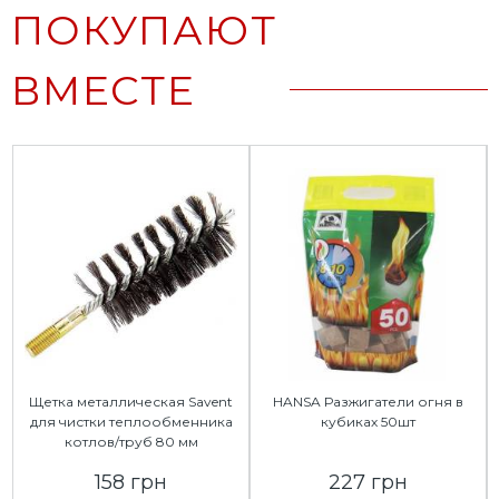
ПОКУПАЮТ
ВМЕСТЕ
Щетка металлическая Savent
HANSA Разжигатели огня в
для чистки теплообменника
кубиках 50шт
котлов/труб 80 мм
158 грн
227 грн