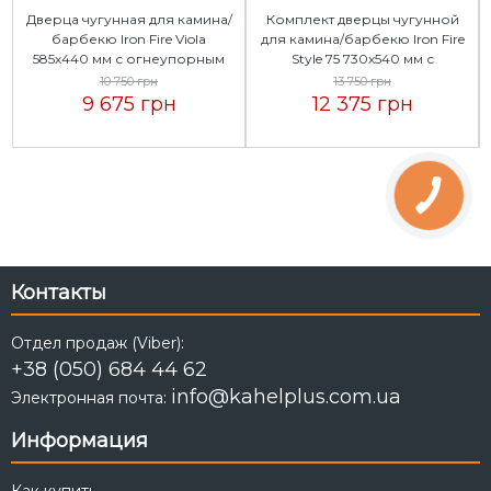
Дверца чугунная для камина/
Комплект дверцы чугунной
барбекю Iron Fire Viola
для камина/барбекю Iron Fire
585х440 мм с огнеупорным
Style 75 730х540 мм с
стеклом Robax
огнеупорным стеклом Robax
10 750 грн
13 750 грн
+ поддувальная Style 50 315х165
9 675 грн
12 375 грн
мм
КНОПКА
ЗВ'ЯЗКУ
Контакты
Отдел продаж (Viber):
+38 (050) 684 44 62
info@kahelplus.com.ua
Электронная почта:
Информация