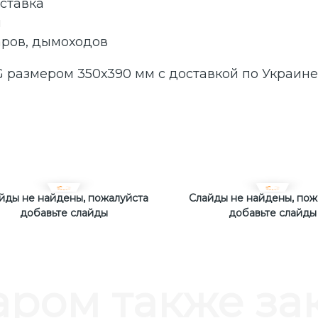
ставка
я
аров, дымоходов
G размером 350х390 мм с доставкой по Украин
йды не найдены, пожалуйста
Слайды не найдены, пож
добавьте слайды
добавьте слайды
аром также з