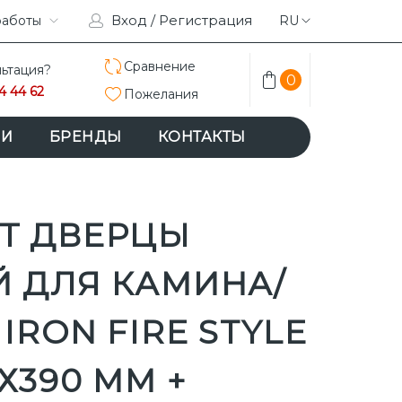
Вход / Регистрация
RAM
работы
ACEBOOK
RU
Сравнение
ьтация?
0
4 44 62
Пожелания
ИИ
БРЕНДЫ
КОНТАКТЫ
Т ДВЕРЦЫ
Й ДЛЯ КАМИНА/
IRON FIRE STYLE
Х390 ММ +