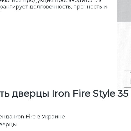
екю. Вся продукция производится из
арантирует долговечность, прочность и
ь дверцы Iron Fire Style 3
да Iron Fire в Украине
дверцы