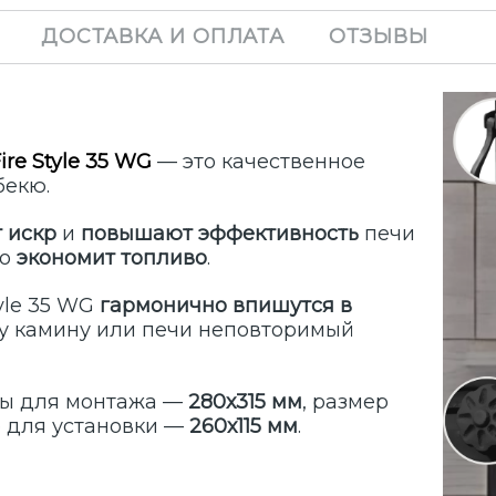
ДОСТАВКА И ОПЛАТА
ОТЗЫВЫ
Fire Style 35 WG
— это качественное
бекю.
 искр
и
повышают эффективность
печи
но
экономит топливо
.
yle 35 WG
гармонично впишутся в
у камину или печи неповторимый
ры для монтажа —
280х315 мм
, размер
р для установки —
260х115 мм
.