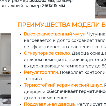
ажный размер
365х565 мм
, размер
 монтажный размер
260х115 мм
.
ПРЕИМУЩЕСТВА МОДЕЛИ BRO
Высококачественный чугун.
Чугунна
нагревается и долго сохраняет тепл
её эффективнее по сравнению со с
Огнеупорное стекло.
Дверца оснаще
стеклом немецкого производителя
выдерживающим температуру до 80
Регулятор тяги.
Позволяет контроли
топлива.
Термостойкий керамический шнур.
Р
дверцы и
обеспечивает герметично
дыма в помещение.
Поддувальная дверца.
Регулирует п