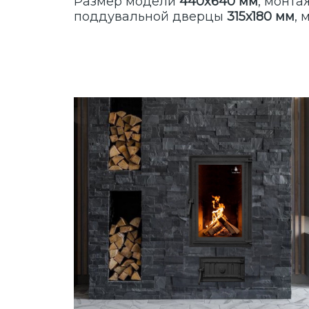
Размер модели
440x640 мм
, монт
поддувальной дверцы
315х180 мм
,