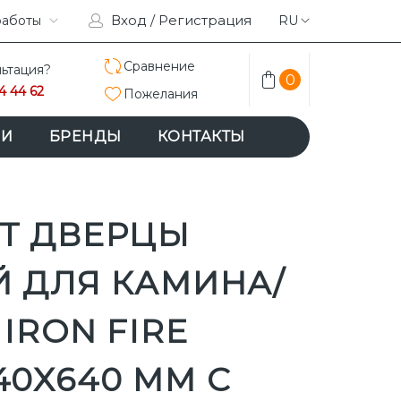
Вход / Регистрация
RAM
работы
ACEBOOK
RU
Сравнение
ьтация?
0
4 44 62
Пожелания
ИИ
БРЕНДЫ
КОНТАКТЫ
Т ДВЕРЦЫ
Й ДЛЯ КАМИНА/
IRON FIRE
0X640 ММ С