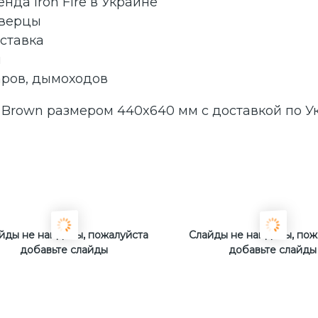
да Iron Fire в Украине
дверцы
ставка
я
аров, дымоходов
 Brown размером 440x640 мм с доставкой по У
йды не найдены, пожалуйста
Слайды не найдены, пож
добавьте слайды
добавьте слайды