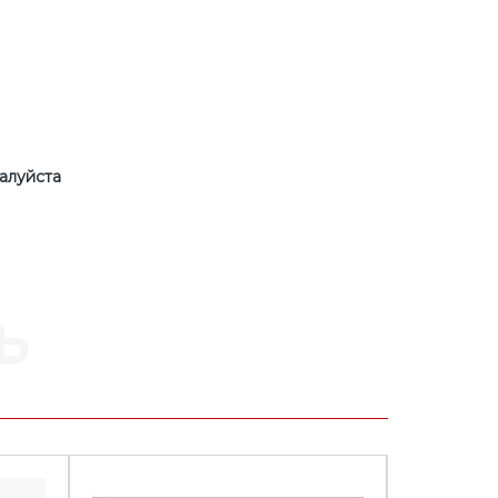
алуйста
ь