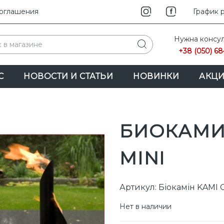
соглашения
INSTAG
График 
F
Нужна консул
+38 (050) 68
С
НОВОСТИ И СТАТЬИ
НОВИНКИ
АКЦ
БИОКАМИ
MINI
Артикул: Біокамін KAMI
Нет в наличии