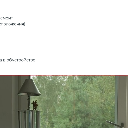
лемент
сположения)
а в обустройство