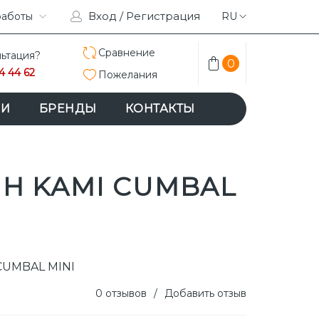
Вход / Регистрация
RAM
работы
ACEBOOK
RU
Сравнение
ьтация?
0
4 44 62
Пожелания
ИИ
БРЕНДЫ
КОНТАКТЫ
Н KAMI CUMBAL
 CUMBAL MINI
0 отзывов
/
Добавить отзыв